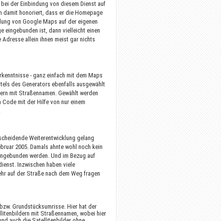
 bei der Einbindung von diesem Dienst auf
m damit honoriert, dass er die Homepage
bindung von Google Maps auf der eigenen
 eingebunden ist, dann vielleicht einen
dresse allein ihnen meist gar nichts
rkenntnisse - ganz einfach mit dem Maps
ttels des Generators ebenfalls ausgewählt
ldern mit Straßennamen. Gewählt werden
 Code mit der Hilfe von nur einem
.
tscheidende Weiterentwicklung gelang
ebruar 2005. Damals ahnte wohl noch kein
eingebunden werden. Und im Bezug auf
dienst. Inzwischen haben viele
hr auf der Straße nach dem Weg fragen
bzw. Grundstücksumrisse. Hier hat der
litenbildern mit Straßennamen, wobei hier
nd auch die Satellitenbilder ohne