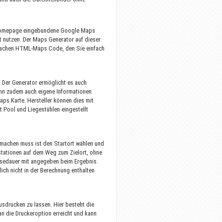
er Homepage eingebundene Google Maps
et nutzen. Der Maps Generator auf dieser
einfachen HTML-Maps Code, den Sie einfach
 Der Generator ermöglicht es auch
ann zudem auch eigene Informationen
aps Karte. Hersteller können dies mit
 Pool und Liegestühlen eingestellt
 machen muss ist den Startort wählen und
stationen auf dem Weg zum Zielort, ohne
isedauer mit angegeben beim Ergebnis.
ich nicht in der Berechnung enthalten
sdrucken zu lassen. Hier besteht die
an die Druckeroption erreicht und kann