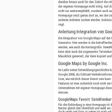
darüber hinaus auch für den Zielort die 
der eigenen Homepage nicht nötig. Auf d
nicht nur weiterempfiehlt, sondern auch a
Homepage setzt genau dort an, wo die Use
anderen Anbieter suchen würden. Insbeso
sagt.
Anleitung Integration von Go
Die Integration von Google Maps auf der 
Generator. Hier werden in die betreffende
werden, wie auch die Kartengröße. Gewähl
kann aber auch die sogenannte Terrainkar
Mausklick generiert, der dann kopiert un
Google Maps by Google Inc.
Im Laufe seiner Entwicklungsgeschichte h
Google 2008, als Echtzeit-Verkehrsinform
User, wie nützlich dieser Dienst sein k
Features ist man sicherlich noch nicht am
Unternehmen mit eigener Homepage diese
müssen.
GoogleMaps Favorit: Satellitenkar
Für die Einbindung in eine Homepage ist 
Nutzer gleich den Überblick und weiß wo 
doch recht viel Grün zu sehen ist statt a