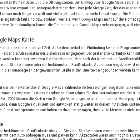
relevanten Kontaktdaten und die Öffnungszeiten. Der Umweg über Google Maps selbst ist
iese Weise erspart der Homepagebetreiber dem User jede Menge Zeit, der das wiederu
uf dieser noch länger verweilt und vielleicht dort für noch mehr Umsatz sorgt. Die Ein
r eigentlich faul sind bzw. stöhnen, weil sie, wenn Google Maps nicht auf der Homepage
ndere Ortsunkundigen kommt die Einbindung von Google Maps sehr entgegen, weil eine A
ogle Maps Karte
Homepage kostet nicht viel Zeit. Außerdem bedarf die Einbindung keinerlei Programmie
n Felder die Adressdaten der Zieladresse eingegeben. Der präferierte Kartentyp kann mi
t werden kann hier zwischen Satellitenbildern, aber auch der Kombination Satellitenbi
te mit Straßennamen oder die herkömmliche Straßenkarte. Aus diesen Angaben wird ein
d in die Homepage an der gewünschten Stelle in den Quelltext eingebunden werden kann
at der Online-Kartendienst Google Maps zahlreiche Verbesserungen eingeführt. Eine en
ationen als weiteres Features dazukamen. Startschuss für den Kartendienst war der 8. F
ann. Seit 2007 können die Karten von Google Maps abgespeichert und auf der Homepage 
 Ende, denn Google aktualisiert und entwickelt stetig weiter an diesem nützlichen Karten
n Dienst wahrgenommen und haben so dazu beigetragen, dass viele Menschen nicht me
te
die herkömmliche Straßenkarte sinnvoll. Sie zeigt Straßennamen ebenso an wie Häuser- 
er mit dem Auto abbiegen muss und parken kann. Akzeptabel wären auch noch die Satel
uf was es ankommt, nämlich den genauen Straßenverlauf. Terrainkarte mit Straßennamen u