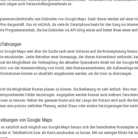
t und zeigen auch Herausstellungsmerkmale an.
Programmierschnittstelle zum Einbinden von Google Maps. Dank dieser werden auf ein
rei dargestellt. Das ist nützlich, da viele ihr Smartphone heute für den Gang ins Intern
erte Programmierarbeit, die bei Einbinden via API nötig wären und bietet Ihnen einen 
Erfahrungen
on Google Maps weit über die Suche nach einer Adresse und die Routenplanung hinaus.
e einzubinden. Jeder Betreiber einer Homepage, der diesen Kartendienst einbindet, k
piel die Möglichkeit der Verknüpfung der aktuellen Speisekarte direkt mit der Google M
otos von der Inneneinrichtung vom Hotel, dem Restaurantambiente, der Außenanlage mit
formationen können so ebenfalls eingebunden werden, um die User zu überzeugen.
ch die Möglichkeit Routen planen zu können. Die Bedienung ist sehr einfach. Was man
ie entsprechenden Felder einzutragen. Angegeben werden können auch mehrere Zwischen
assen zu müssen. Neben der genauen Route und der Länge der Distanz wird auch die Re
nn eine präzise zeitlichen Planung, wobei Staus oder andere Verzögerungen hier natürl
hreibungen von Google Maps
 es natürlich auch möglich aus Google Maps heraus sich den berechneten Routenplan au
oder in Tabellenform bzw. als Karte ausdrucken zu lassen. Mit nur wenigen Klicks hat m